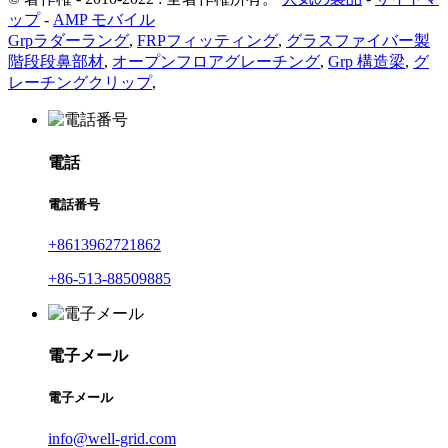
ップ
-
AMP モバイル
Grpラダーラング
,
FRPフィッティング
,
グラスファイバー製
階段段鼻部材
,
オープンフロアグレーチング
,
Grp 構造梁
,
グ
レーチングクリップ
,
電話
電話番号
+8613962721862
+86-513-88509885
電子メール
電子メール
info@well-grid.com