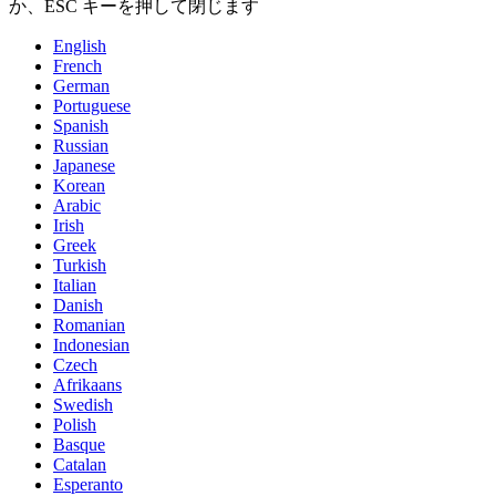
か、ESC キーを押して閉じます
English
French
German
Portuguese
Spanish
Russian
Japanese
Korean
Arabic
Irish
Greek
Turkish
Italian
Danish
Romanian
Indonesian
Czech
Afrikaans
Swedish
Polish
Basque
Catalan
Esperanto