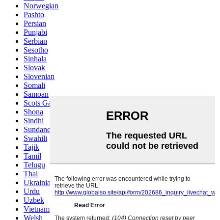
Norwegian
Pashto
Persian
Punjabi
Serbian
Sesotho
Sinhala
Slovak
Slovenian
Somali
Samoan
Scots Gaelic
Shona
Sindhi
Sundanese
Swahili
Tajik
Tamil
Telugu
Thai
Ukrainian
Urdu
Uzbek
Vietnamese
Welsh