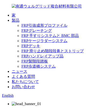
家
製品
FRP引抜成形プロファイル
FRPグレーチング
FRP 手すりシステムと BMC 部品
FRPケージラダーシステム
FRPデッキ
FRP 滑り止め階段段鼻とストリップ
FRPハンドレイアップ品
FRP製階段踏板
FRP歩道橋システム
ニュース
よくある質問
私たちについて
お問い合わせ
English